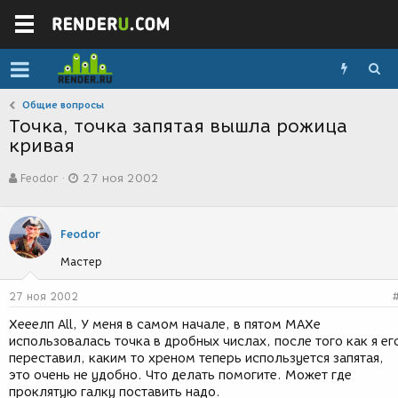
Общие вопросы
Точка, точка запятая вышла рожица
кривая
А
Д
Feodor
27 ноя 2002
в
а
т
т
о
а
р
с
Feodor
т
о
Мастер
е
з
м
д
ы
а
27 ноя 2002
н
Хееелп All, У меня в самом начале, в пятом МАХе
и
использовалась точка в дробных числах, после того как я ег
я
переставил, каким то хреном теперь используется запятая,
это очень не удобно. Что делать помогите. Может где
проклятую галку поставить надо.