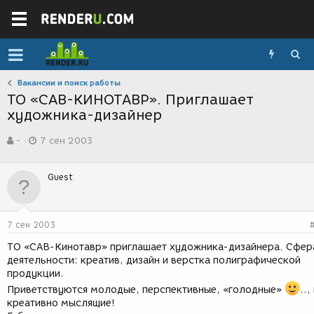
Вакансии и поиск работы
ТО «САВ-КИНОТАВР». Приглашает
художника-дизайнер
А
Д
-
7 сен 2003
в
а
т
т
о
а
Guest
р
с
т
о
е
з
м
д
7 сен 2003
ы
а
н
ТО «САВ-Кинотавр» приглашает художника-дизайнера. Сфер
и
деятельности: креатив, дизайн и верстка полиграфической
я
продукции.
Приветствуются молодые, перспективные, «голодные»
..,
креативно мыслящие!