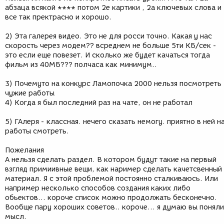
абзаца всякой **** потом 2е картики , 2а ключевых слова и
все так пректрасно и хорошо.
2) Эта галерея видео. Это не для росси точно. Какая у нас
скорость через модем?? всреднем не больше 5ти КБ/сек -
это если еще повезет. И сколько же будет качаться тогда
фильм из 40МБ??? полчаса как минимум..
3) Почемуто на конкурс Ламопочка 2000 нельзя посмотреть
чужие работы
4) Когда я был последний раз на чате, он не работал
5) ГАлеря - классная. нечего сказать немогу. приятно в ней н
работы смотреть.
Пожелания
А нельзя сделать раздел. В котором будут такие на первый
взгляд примиивные вещи, как наример сделать качетсвенный
материал. Я с этой проблемой постоянно сталкиваюсь. Или
например несколько способов создания каких либо
обьектов... короче список можно продолжать бесконечно.
Вообще пару хороших советов.. короче... я думаю вы поняли
мысл.