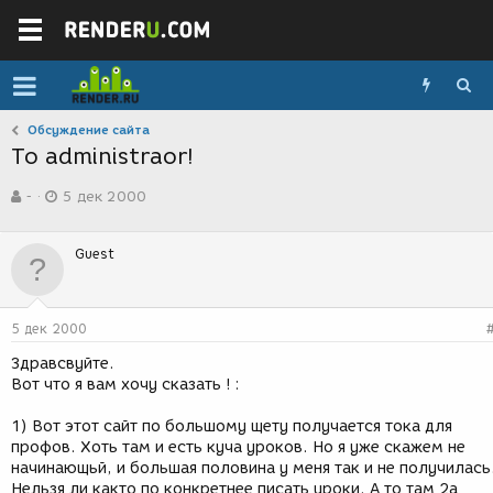
Обсуждение сайта
To administraor!
А
Д
-
5 дек 2000
в
а
т
т
о
а
Guest
р
с
т
о
е
з
м
д
5 дек 2000
ы
а
н
Здравсвуйте.
и
Вот что я вам хочу сказать ! :
я
1) Вот этот сайт по большому щету получается тока для
профов. Хоть там и есть куча уроков. Но я уже скажем не
начинающьй, и большая половина у меня так и не получилась
Нельзя ли както по конкретнее писать уроки. А то там 2а