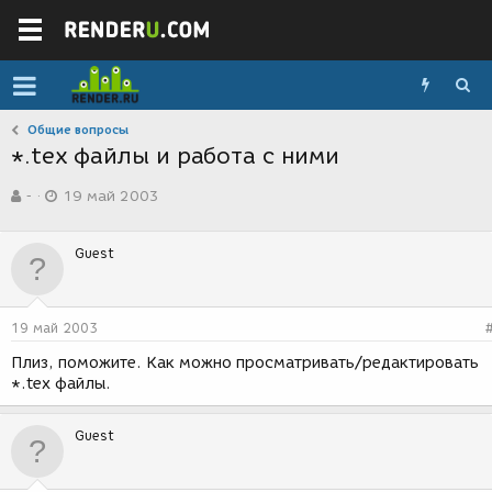
Общие вопросы
*.tex файлы и работа с ними
А
Д
-
19 май 2003
в
а
т
т
о
а
Guest
р
с
т
о
е
з
м
д
19 май 2003
ы
а
н
Плиз, поможите. Как можно просматривать/редактировать
и
*.tex файлы.
я
Guest