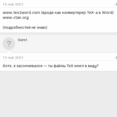
19 май 2003
www.tex2word.com (вроде как конвертерeр TeX-а в Word)
www.ctan.org
(подробностей не знаю)
Guest
19 май 2003
Хотя, я засомневался — ты файлы TeX имел в виду?