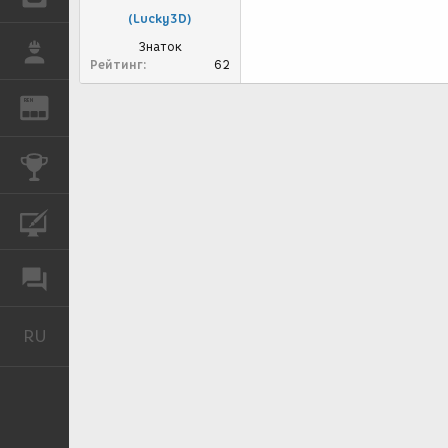
(Lucky3D)
Знаток
РАБОТА
Рейтинг
62
REN
ЖУРНАЛ
КОНКУРСЫ
КУРСЫ
ФОРУМ
RU
Русский