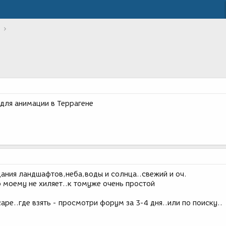
 для анимации в Террагене
дания ландшафтов,неба,воды и солнца..свежий и оч.
о моему не хиляет..к томуже очень простой
ape..где взять - просмотри форум за 3-4 дня..или по поиску..