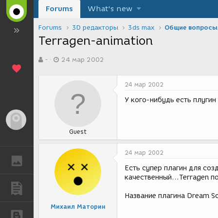
Forums
What's new
Forums
3D редакторы
3ds max
Общие вопросы
Terragen-animation
А
Д
-
24 мар 2002
в
а
т
т
о
а
24 мар 2002
р
с
т
о
У кого-нибудь есть плугин
е
з
м
д
Гость
ы
а
Guest
н
и
я
24 мар 2002
ГАЛЕРЕЯ
Есть супер плагин для соз
качественный...Terragen п
ПУБЛИКАЦИИ
Название плагина Dream Sc
Михаил Маторин
БЛОГИ