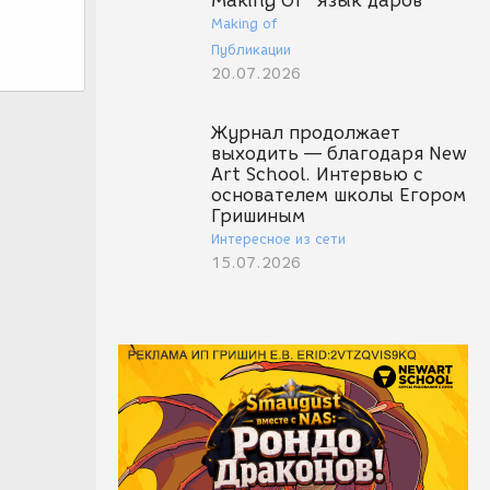
Making Of "Язык даров"
Making of
Публикации
20.07.2026
Журнал продолжает
выходить — благодаря New
Art School. Интервью с
основателем школы Егором
Гришиным
Интересное из сети
15.07.2026