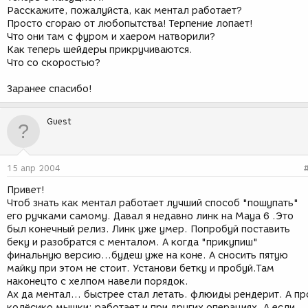
Расскажите, пожалуйста, как ментал работает?
Просто сгораю от любопытства! Терпение лопает!
Что они там с фуром и хаером натворили?
Как теперь шейдеры прикручиваются.
Что со скоростью?
Заранее спасибо!
Guest
15 апр 2004
Привет!
Чтоб знать как ментал работает лучший способ "пошупать"
его ручками самому. Давал я недавно линк на Maya 6 .Это
был конечный релиз. Линк уже умер. Попробуй поставить
беку и разобратся с менталом. А когда "прикупиш"
финальную версию...будеш уже на коне. А сносить пятую
майку при этом не стоит. Установи бетку и пробуй.Там
наконецто с хелпом навели порядок.
Ах да ментал... быстрее стал летать. флюиды рендерит. А пр
колёсико мышки: работает и при других операциях. А если