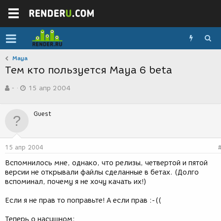
Maya
Тем кто пользуется Maya 6 beta
А
Д
-
15 апр 2004
в
а
т
т
о
а
Guest
р
с
т
о
е
з
м
д
15 апр 2004
ы
а
н
Вспомнилось мне, однако, что релизы, четвертой и пятой
и
версии не открывали файлы сделанные в бетах. (Долго
я
вспоминал, почему я не хочу качать их!)
Если я не прав то поправьте! А если прав :-((
Теперь о насущном: