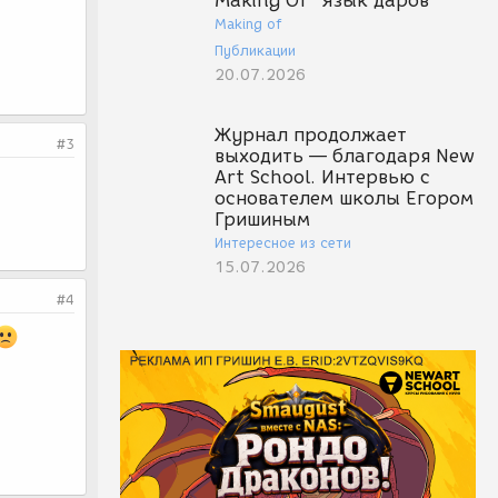
Making Of "Язык даров"
Making of
Публикации
20.07.2026
Журнал продолжает
#3
выходить — благодаря New
Art School. Интервью с
основателем школы Егором
Гришиным
Интересное из сети
15.07.2026
#4