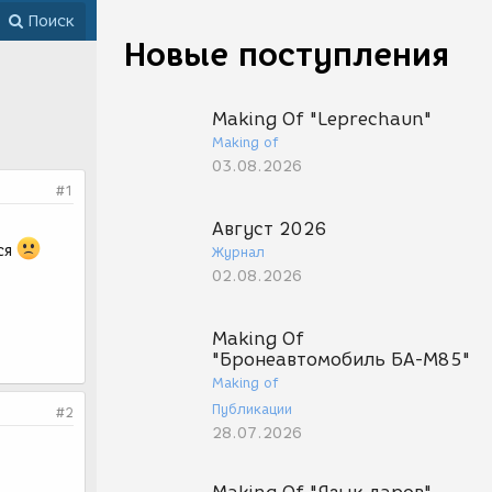
Поиск
Новые поступления
Making Of "Leprechaun"
Making of
03.08.2026
#1
Август 2026
ся
Журнал
02.08.2026
Making Of
"Бронеавтомобиль БА-М85"
Making of
Публикации
#2
28.07.2026