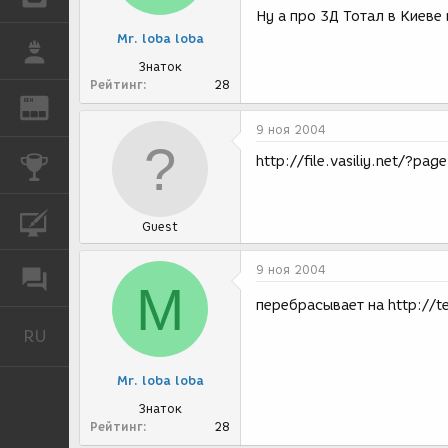
Ну а про 3Д Тотал в Киеве
Mr. loba loba
РАБОТА
Знаток
Рейтинг
28
REN
ЖУРНАЛ
9 ноя 2004
http://file.vasiliy.net/?pag
КОНКУРСЫ
КУРСЫ
Guest
9 ноя 2004
ФОРУМ
M
перебрасывает на http://te
RU
Русский
Mr. loba loba
Знаток
Рейтинг
28