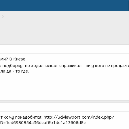
ими? В Киеве.
ю подборку, но ходил-искал-спрашивал - ни у кого не продает
ли да - то где.
т кому понадобится: http://3dviewport.com/index.php?
SID=1ed6980854a36dcaf6b1dc1a13606d8c