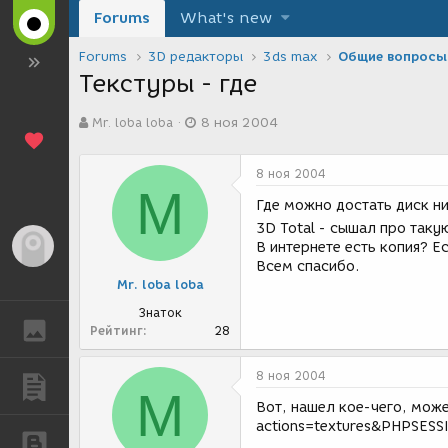
Forums
What's new
Forums
3D редакторы
3ds max
Общие вопросы
Текстуры - где
А
Д
Mr. loba loba
8 ноя 2004
в
а
т
т
о
а
8 ноя 2004
р
с
M
т
о
Где можно достать диск н
е
з
3D Total - сышал про таку
м
д
Гость
В интернете есть копия? Ес
ы
а
Всем спасибо.
н
Mr. loba loba
и
я
Знаток
ГАЛЕРЕЯ
Рейтинг
28
8 ноя 2004
ПУБЛИКАЦИИ
M
Вот, нашел кое-чего, може
actions=textures&PHPSES
БЛОГИ