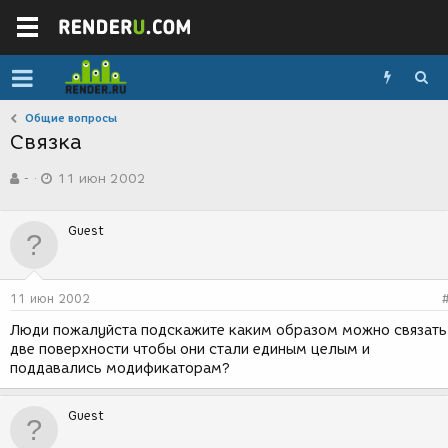
Общие вопросы
Связка
А
Д
-
11 июн 2002
в
а
т
т
о
а
Guest
р
с
т
о
е
з
м
д
11 июн 2002
ы
а
н
Люди пожалуйста подскажите каким образом можно связать
и
две поверхности чтобы они стали единым целым и
я
поддавались модификаторам?
Guest