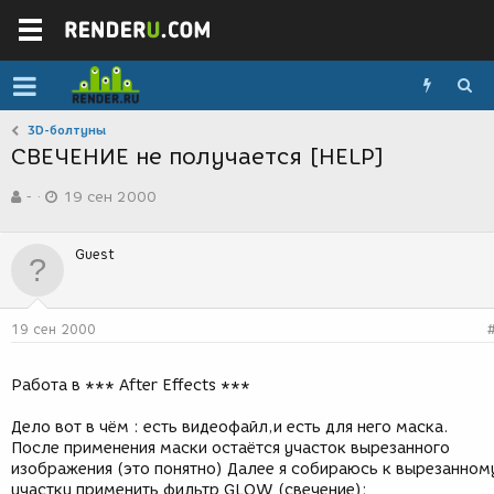
3D-болтуны
СВЕЧЕНИЕ не получается [HELP]
А
Д
-
19 сен 2000
в
а
т
т
о
а
Guest
р
с
т
о
е
з
м
д
19 сен 2000
ы
а
н
и
Работа в *** After Effects ***
я
Дело вот в чём : есть видеофайл,и есть для него маска.
После применения маски остаётся участок вырезанного
изображения (это понятно) Далее я собираюсь к вырезанном
участку применить фильтр GLOW (свечение);