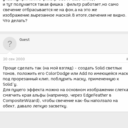
и тут получается такая фишка : фильтр работает,но само
свечение отбрасывается не на фон,а на это же
изображение,вырезанное маской.В итоге,свечения не видно.
Что делать?
Guest
20 сен 2000
Проще сделать так (на мой взгляд) - создать Solid светлых
тонов, положить его ColorDodge или Add по имеющейся мас
под прорезанный клип, поблурить маску, примененную к
Solid`у.
Для пущего эффекта можно на основном изображении слегк
смягчить края альфы (например, через EdgeFeather в
CompositeWizard), чтобы свечение как-бы наползало на
обект, давало легкую засветку.