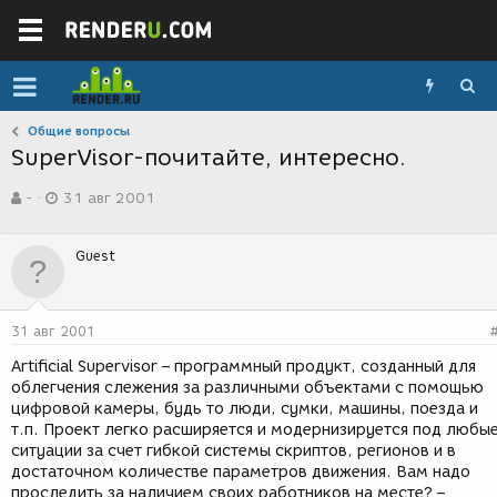
Общие вопросы
SuperVisor-почитайте, интересно.
А
Д
-
31 авг 2001
в
а
т
т
о
а
Guest
р
с
т
о
е
з
м
д
31 авг 2001
ы
а
н
Artificial Supervisor – программный продукт, созданный для
и
облегчения слежения за различными объектами с помощью
я
цифровой камеры, будь то люди, сумки, машины, поезда и
т.п. Проект легко расширяется и модернизируется под любы
ситуации за счет гибкой системы скриптов, регионов и в
достаточном количестве параметров движения. Вам надо
проследить за наличием своих работников на месте? –