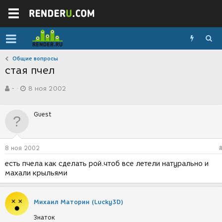
Общие вопросы
стая пчел
А
Д
-
8 ноя 2002
в
а
т
т
о
а
Guest
р
с
т
о
е
з
м
д
8 ноя 2002
ы
а
н
есть пчела как сделать рой.чтоб все летели натурально и
и
махали крыльями
я
Михаил Маторин (Lucky3D)
Знаток