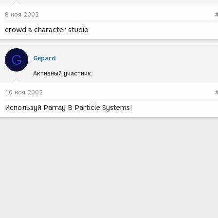
8 ноя 2002
crowd в character studio
G
Gepard
Активный участник
10 ноя 2002
Используй Parray B Particle Systems!