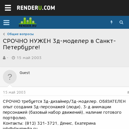
Общие вопросы
СРОЧНО НУЖЕН 3д-моделер в Санкт-
Петербурге!
А
Д
-
15 май 2003
в
а
т
т
о
а
Guest
р
с
т
о
е
з
м
д
15 май 2003
ы
а
н
СРОЧНО требуется 3д-дизайнер/3д-моделер. ОБЯЗАТЕЛЕН
и
опыт создания 3д-персонажей (люди), 3-д анимации
я
персонажей (базовый набор движений), наличие готового
портфолио.
Контакты: (812) 321-3721, Денис, Екатерина
job@daymedia.ru