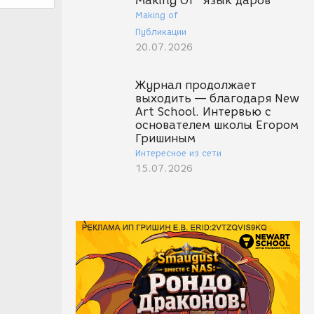
Making Of "Язык даров"
Making of
Публикации
20.07.2026
Журнал продолжает
выходить — благодаря New
Art School. Интервью с
основателем школы Егором
Гришиным
Интересное из сети
15.07.2026