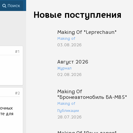
Поиск
Новые поступления
Making Of "Leprechaun"
Making of
03.08.2026
#1
Август 2026
Журнал
02.08.2026
Making Of
#2
"Бронеавтомобиль БА-М85"
Making of
вочных
Публикации
те для
28.07.2026