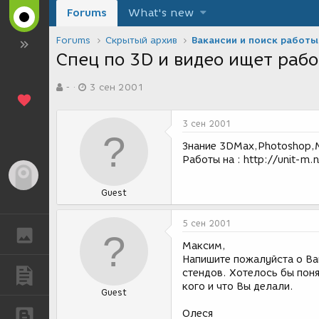
Forums
What's new
Forums
Скрытый архив
Вакансии и поиск работы
Спец по 3D и видео ищет раб
А
Д
-
3 сен 2001
в
а
т
т
о
а
3 сен 2001
р
с
т
о
Знание 3DMax,Photoshop,Ma
е
з
Работы на : http://unit-m.
м
д
Гость
ы
а
Guest
н
и
я
5 сен 2001
ГАЛЕРЕЯ
Максим,
Напишите пожалуйста о Ваш
стендов. Хотелось бы поня
ПУБЛИКАЦИИ
кого и что Вы делали.
Guest
Олеся
БЛОГИ