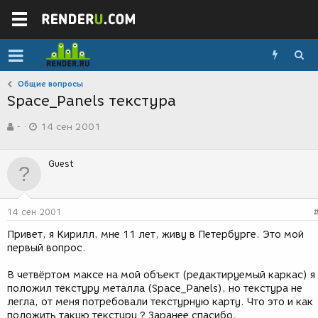
Общие вопросы
Space_Panels текстура
А
Д
-
14 сен 2001
в
а
т
т
о
а
Guest
р
с
т
о
е
з
м
д
14 сен 2001
ы
а
н
Привет, я Кирилл, мне 11 лет, живу в Петербурге. Это мой
и
первый вопрос.
я
В четвёртом максе на мой объект (редактируемый каркас) я
положил текстуру металла (Space_Panels), но текстура не
легла, от меня потребовали текстурную карту. Что это и как
положить такую текстуру ? Заранее спасибо.