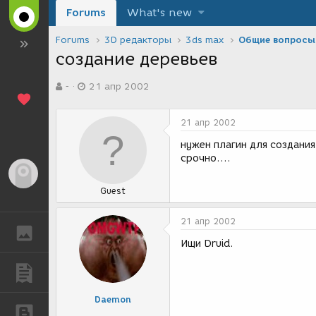
Forums
What's new
Forums
3D редакторы
3ds max
Общие вопросы
создание деревьев
А
Д
-
21 апр 2002
в
а
т
т
о
а
21 апр 2002
р
с
т
о
нужен плагин для создания
е
з
срочно....
м
д
Гость
ы
а
Guest
н
и
я
21 апр 2002
ГАЛЕРЕЯ
Ищи Druid.
ПУБЛИКАЦИИ
Daemon
БЛОГИ