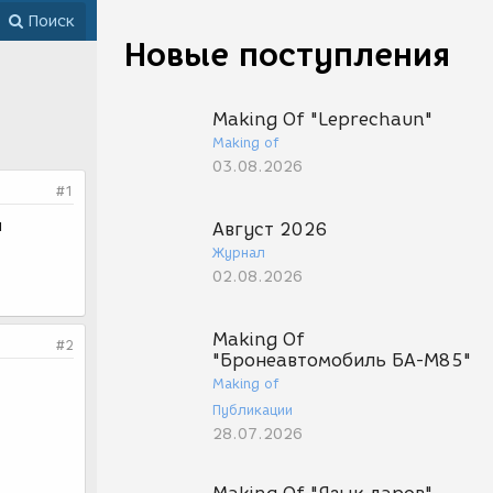
Поиск
Новые поступления
Making Of "Leprechaun"
Making of
03.08.2026
#1
н
Август 2026
Журнал
02.08.2026
Making Of
#2
"Бронеавтомобиль БА-М85"
Making of
Публикации
28.07.2026