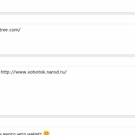
tree.com/
 http://www.xobotok.narod.ru/
н много чего найдёт