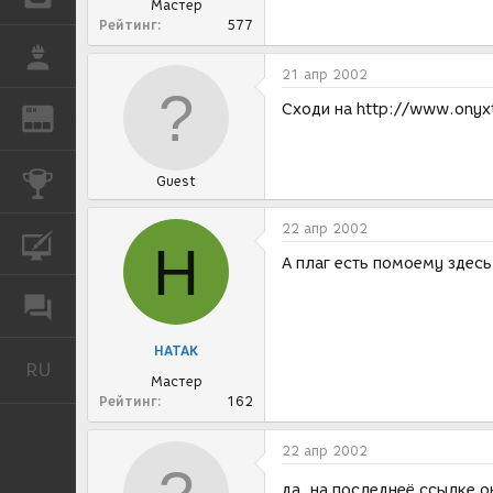
Мастер
Рейтинг
577
РАБОТА
21 апр 2002
Сходи на http://www.onyx
REN
ЖУРНАЛ
КОНКУРСЫ
Guest
22 апр 2002
КУРСЫ
H
А плаг есть помоему здесь
ФОРУМ
HATAK
RU
Русский
Мастер
Рейтинг
162
22 апр 2002
да, на последнеё ссылке о