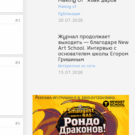
Making Of "Язык даров"
Making of
Публикации
20.07.2026
#3
Журнал продолжает
выходить — благодаря New
Art School. Интервью с
основателем школы Егором
Гришиным
#4
Интересное из сети
15.07.2026
#5