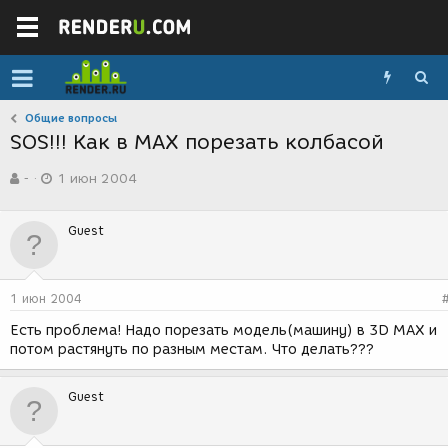
Общие вопросы
SOS!!! Как в МАХ порезать колбасой
А
Д
-
1 июн 2004
в
а
т
т
о
а
Guest
р
с
т
о
е
з
м
д
1 июн 2004
ы
а
н
Есть проблема! Надо порезать модель(машину) в 3D MAX и
и
потом растянуть по разным местам. Что делать???
я
Guest