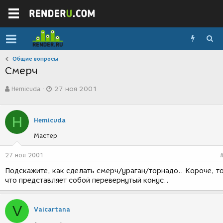
Общие вопросы
Смерч
А
Д
Hemicuda
27 ноя 2001
в
а
т
т
о
а
H
р
с
Hemicuda
т
о
Мастер
е
з
м
д
ы
а
27 ноя 2001
н
Подскажите, как сделать смерч/ураган/торнадо.. Короче, то
и
что представляет собой перевернутый конус..
я
V
Vaicartana