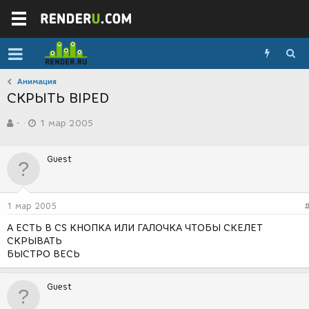
Анимация
СКРЫТЬ BIPED
А
Д
-
1 мар 2005
в
а
т
т
о
а
Guest
р
с
т
о
е
з
м
д
1 мар 2005
ы
а
н
А ЕСТЬ В CS КНОПКА ИЛИ ГАЛОЧКА ЧТОБЫ СКЕЛЕТ
и
СКРЫВАТЬ
я
БЫСТРО ВЕСЬ
Guest