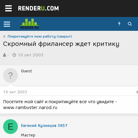
Покритикуйте мою работу (закрыт)
Скромный фрилансер ждет критику
А
Д
-
10 окт 2003
в
а
т
т
о
а
Guest
р
с
т
о
е
з
м
д
10 окт 2003
ы
а
н
Посетите мой сайт и покритикуйте все что увидите -
и
www.rambuster.narod.ru
я
Е
Евгений Кузнецов 3657
Мастер