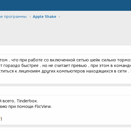
ие программы
Apple Shake
ом , что при работе со включенной сетью шейк сильно тормоз
т гораздо быстрее , но не считает превью , при этом в команд
титься к лицензиям других компьютеров находящихся в сети . 
й всего, Tinderbox.
ию при помощи FlicView.
)