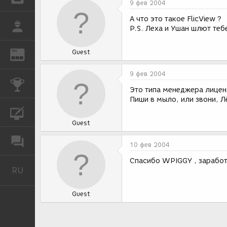
9 фев 2004
А что это такое FlicView ?
РАБОТА
P.S. Леха и Ушан шлют тебе
Guest
REN
ЖУРНАЛ
9 фев 2004
КОНКУРСЫ
Это типа менеджера лиценз
Пиши в мыло, или звони, Л
КУРСЫ
Guest
ФОРУМ
10 фев 2004
Спасибо WPIGGY , заработ
RU
Русский
Guest