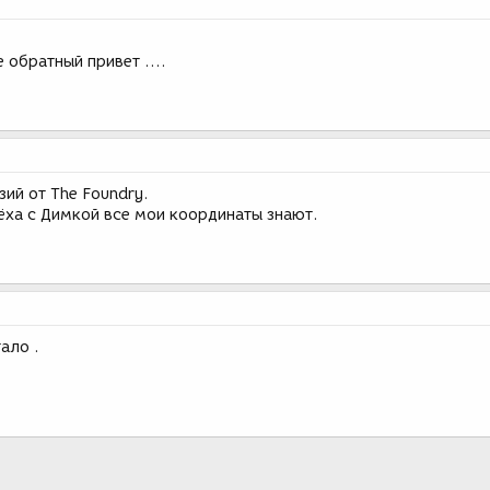
 обратный привет ....
ий от The Foundry.
ёха с Димкой все мои координаты знают.
ало .