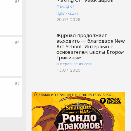
Making Of "Язык даров"
#3
Making of
Публикации
20.07.2026
Журнал продолжает
выходить — благодаря New
#4
Art School. Интервью с
основателем школы Егором
Гришиным
Интересное из сети
15.07.2026
#5