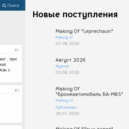
Поиск
Новые поступления
Making Of "Leprechaun"
Making of
03.08.2026
#1
ит , при
Август 2026
ной
Журнал
Как с
02.08.2026
Making Of
#2
"Бронеавтомобиль БА-М85"
Making of
Публикации
28.07.2026