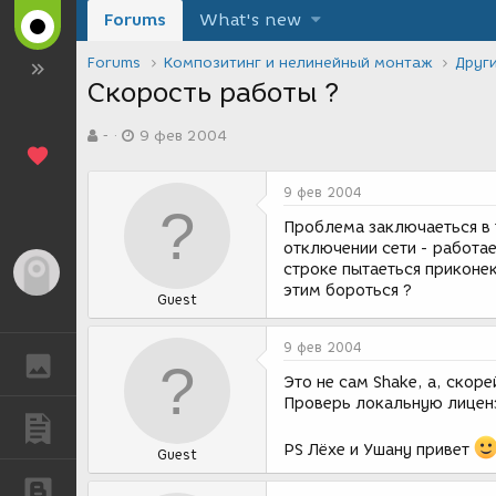
Forums
What's new
Forums
Композитинг и нелинейный монтаж
Друг
Скорость работы ?
А
Д
-
9 фев 2004
в
а
т
т
о
а
9 фев 2004
р
с
т
о
Проблема заключаеться в т
е
з
отключении сети - работае
м
д
строке пытаеться приконек
Гость
ы
а
этим бороться ?
Guest
н
и
я
9 фев 2004
ГАЛЕРЕЯ
Это не сам Shake, а, скоре
Проверь локальную лиценз
ПУБЛИКАЦИИ
PS Лёхе и Ушану привет
Guest
БЛОГИ