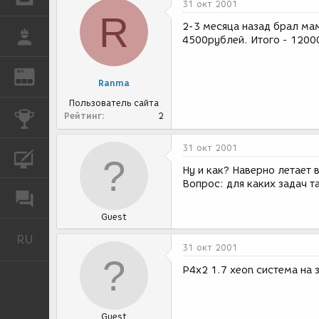
31 окт 2001
R
2-3 месяца назад брал ма
РАБОТА
4500рублей. Итого - 1200
REN
ЖУРНАЛ
Ranma
Пользователь сайта
Рейтинг
2
КОНКУРСЫ
31 окт 2001
КУРСЫ
Ну и как? Наверно летает 
Вопрос: для каких задач т
ФОРУМ
Guest
RU
Русский
31 окт 2001
P4x2 1.7 xeon система на 
Guest