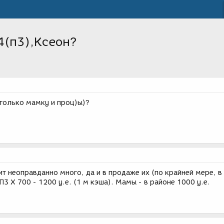
4(п3),Ксеон?
 только мамку и проц)ы)?
ит неоправданно много, да и в продаже их (по крайней мере, в
, П3 Х 700 - 1200 у.е. (1 м кэша). Мамы - в районе 1000 у.е.