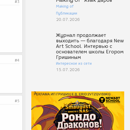
Making Of "Язык даров"
#3
Making of
Публикации
20.07.2026
Журнал продолжает
выходить — благодаря New
Art School. Интервью с
основателем школы Егором
Гришиным
#4
Интересное из сети
15.07.2026
#5