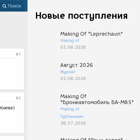
Поиск
Новые поступления
Making Of "Leprechaun"
Making of
03.08.2026
#1
Август 2026
Журнал
02.08.2026
Making Of
#2
"Бронеавтомобиль БА-М85"
 Киеве)
Making of
Публикации
28.07.2026