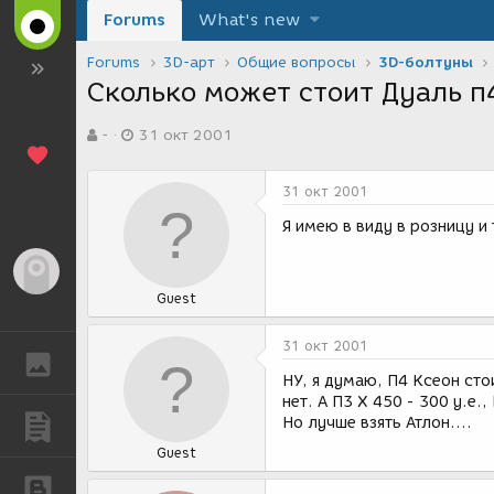
Forums
What's new
Forums
3D-арт
Общие вопросы
3D-болтуны
Сколько может стоит Дуаль п
А
Д
-
31 окт 2001
в
а
т
т
о
а
31 окт 2001
р
с
т
о
Я имею в виду в розницу и
е
з
м
д
Гость
ы
а
Guest
н
и
я
31 окт 2001
ГАЛЕРЕЯ
НУ, я думаю, П4 Ксеон сто
нет. А П3 Х 450 - 300 у.е.
Но лучше взять Атлон....
ПУБЛИКАЦИИ
Guest
БЛОГИ