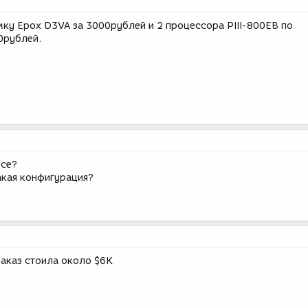
мку Epox D3VA за 3000рублей и 2 процессора PIII-800EB по
0рублей.
все?
акая конфигурация?
заказ стоила около $6K