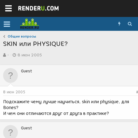
Общие вопросы
SKIN или PHYSIQUE?
А
Д
-
8 июн 2005
в
а
т
т
о
а
Guest
р
с
т
о
е
з
м
д
8 июн 2005
ы
а
н
Подскажите чему лучше научиться, skin или physique, для
и
Bones?
я
И чем они отличаются друг от друга в практике?
Guest