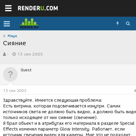
Maya
Сияние
А
Д
-
13 сен 2005
в
а
т
т
о
а
Guest
р
с
т
о
е
з
м
д
13 сен 2005
ы
а
н
Здравствуйте. Имеется следующая проблема:
и
Есть витрина, которая подсвечивается изнутри. Самих
я
источников света не должно быть видно, а должно быть вид
только исходящее от них сияние (свечение).
Я брал обьект и в атрибутах его материала в разделе Special
Effects изменял параметр Glow Intensity. Работает, если
источник свечения виден для камеры. Мне это не подходит,