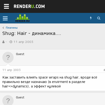
Плагины
Shug: Hair - динамика....
А
Д
-
11 апр 2003
в
а
т
т
о
а
Guest
р
с
т
о
е
з
м
д
11 апр 2003
ы
а
н
Как заставить влиять space wraps на shug hair, вроде всё
и
правильно везде назначаю (в envirment в разделе
я
hair=>dynamics), а эффект нулевой
Guest