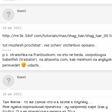
Guest
26 авг 2002
http://mr2k.3dvf.com/tutorials/max/shag_hair/shag_hair_00.
tut mozhesh prochitat', vse ochen' otchetlivo opisano..
-----
p.s. stranichka na frantsuzkom, no eto ne beda, vozpolzuysa
babelfish (traslator), na altavista.com, kak minimum na angliysk
perevedet
udachi..
Guest
26 авг 2002
Там Фигня - то же самое что и в хелпе к плугину....
Мне нужна нормальная причёска - ну например каре (как у
Scully) ;D а не причёсочка нигера из 70-х....