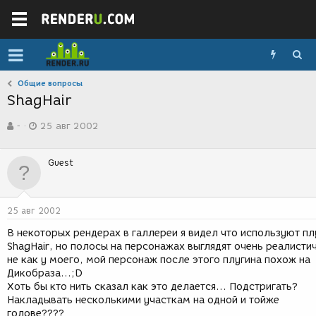
Общие вопросы
ShagHair
А
Д
-
25 авг 2002
в
а
т
т
о
а
Guest
р
с
т
о
е
з
м
д
25 авг 2002
ы
а
н
В некоторых рендерах в галлереи я видел что используют пл
и
ShagHair, но полосы на персонажах выглядят очень реалисти
я
не как у моего, мой персонаж после этого плугина похож на
Дикобраза...;D
Хоть бы кто нить сказал как это делается... Подстригать?
Накладывать несколькими участкам на одной и тойже
голове????