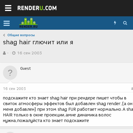
Общие вопросы
shag hair глючит или я
А
Д
-
16 сен 2003
в
а
т
т
о
а
Guest
р
с
т
о
е
з
м
д
16 сен 2003
ы
а
н
подскажите кто знает shag hair при рендере пишет чтобы в
и
свиток атмосферы эффектов был добавлен shag render,[а он
я
меня добавлен] при этом shag FUR работает нормально.A sh
HAIR только в окне проекции,амне динамика волос
нужна,пожалуйста кто знает подскажите