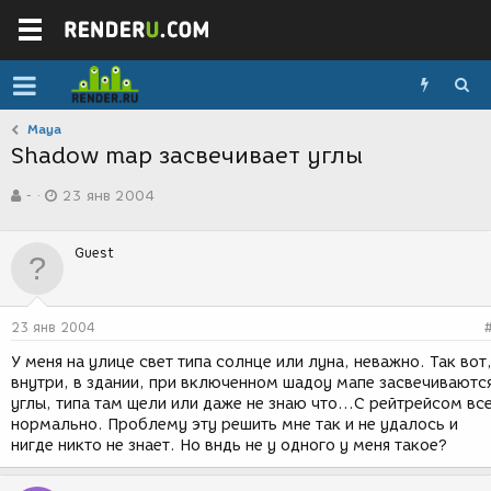
Maya
Shadow map засвечивает углы
А
Д
-
23 янв 2004
в
а
т
т
о
а
Guest
р
с
т
о
е
з
м
д
23 янв 2004
ы
а
н
У меня на улице свет типа солнце или луна, неважно. Так вот
и
внутри, в здании, при включенном шадоу мапе засвечиваютс
я
углы, типа там щели или даже не знаю что...С рейтрейсом вс
нормально. Проблему эту решить мне так и не удалось и
нигде никто не знает. Но вндь не у одного у меня такое?