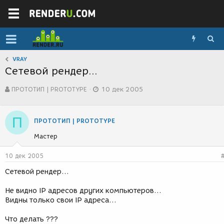
VRAY
Сетевой рендер...
А
Д
ПРОТОТИП | PROTOTYPE
10 дек 2005
в
а
т
т
о
а
П
р
с
ПРОТОТИП | PROTOTYPE
т
о
Мастер
е
з
м
д
ы
а
10 дек 2005
н
Сетевой рендер...
и
я
Не видно IP адресов других компьютеров...
Видны только свои IP адреса...
Что делать ???