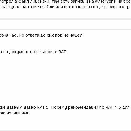
мотрел в файл лицензий, там есть запись и на alfserver и на всё
 наступал на такие грабли или нужно как-то по другому посту
вня Faq, но ответа до сих пор не нашел
а на документ по установке RAT.
же давным давно RAT 5. Посему рекомендации по RAT 4.5 для
таю излишними.