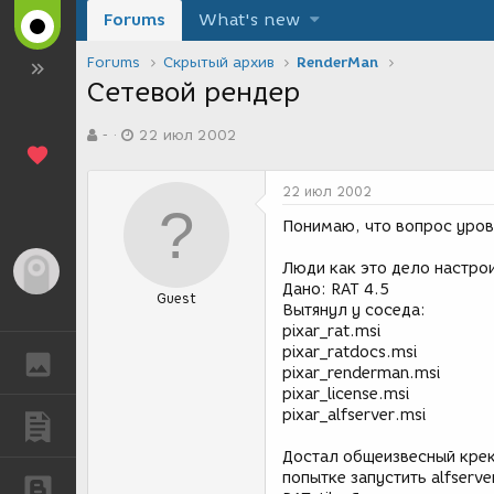
Forums
What's new
Forums
Скрытый архив
RenderMan
Сетевой рендер
А
Д
-
22 июл 2002
в
а
т
т
о
а
22 июл 2002
р
с
т
о
Понимаю, что вопрос уровн
е
з
м
д
Люди как это дело настрои
Гость
ы
а
Дано: RAT 4.5
Guest
н
Вытянул у соседа:
и
pixar_rat.msi
я
pixar_ratdocs.msi
ГАЛЕРЕЯ
pixar_renderman.msi
pixar_license.msi
pixar_alfserver.msi
ПУБЛИКАЦИИ
Достал общеизвесный крек 
попытке запустить alfserv
БЛОГИ