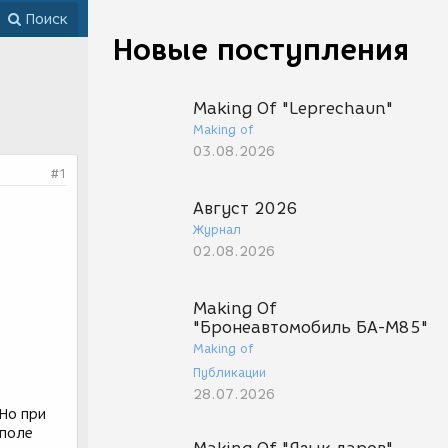
Поиск
Новые поступления
Making Of "Leprechaun"
Making of
03.08.2026
#1
Август 2026
Журнал
02.08.2026
Making Of
"Бронеавтомобиль БА-М85"
Making of
Публикации
28.07.2026
 Но при
 поле