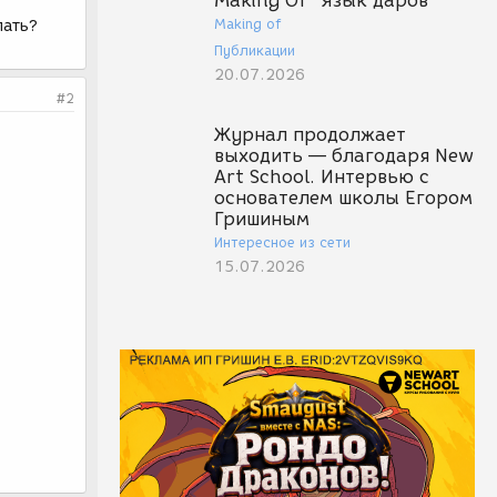
Making Of "Язык даров"
Making of
пать?
Публикации
20.07.2026
#2
Журнал продолжает
выходить — благодаря New
Art School. Интервью с
основателем школы Егором
Гришиным
Интересное из сети
15.07.2026