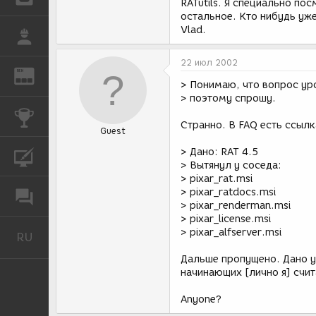
RATutils. Я специально пос
остальное. Кто нибудь уже
Vlad.
РАБОТА
22 июл 2002
REN
ЖУРНАЛ
> Понимаю, что вопрос уро
> поэтому спрошу.
КОНКУРСЫ
Странно. В FAQ есть ссылк
Guest
> Дано: RAT 4.5
КУРСЫ
> Вытянул у соседа:
> pixar_rat.msi
> pixar_ratdocs.msi
ФОРУМ
> pixar_renderman.msi
> pixar_license.msi
> pixar_alfserver.msi
RU
Русский
Дальше пропущено. Дано у
начинающих [лично я] счи
Anyone?