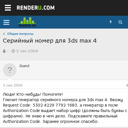
Общие вопросы
Серийный номер для 3ds max 4
А
Д
-
2 сен 2004
в
а
т
т
о
а
Guest
р
с
т
о
е
з
м
д
2 сен 2004
ы
а
н
Люди! Кто-нибудь! Помогите!
и
Глючит генератор серийного номера для 3ds max 4. Ввожу
я
Request Code: 5302 4229 7792 1683, а генератор в поле
Authorization Code выдает набор цифр (должны быть буквы с
цифрами). Не знаю в чем дело. Подскажите правильный
Authorization Code. Заранее огромное спасибо.