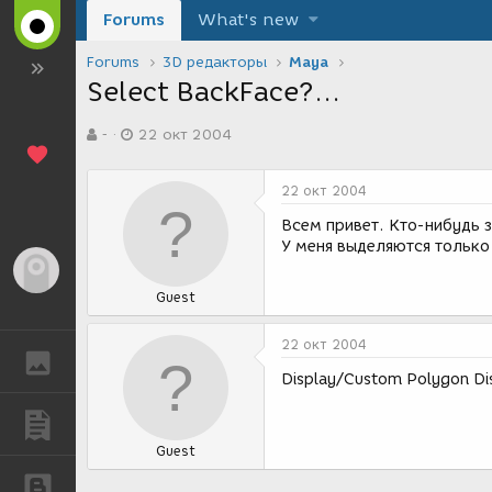
Forums
What's new
Forums
3D редакторы
Maya
Select BackFace?...
А
Д
-
22 окт 2004
в
а
т
т
о
а
22 окт 2004
р
с
т
о
Всем привет. Кто-нибудь з
е
з
У меня выделяются только
м
д
Гость
ы
а
Guest
н
и
я
22 окт 2004
ГАЛЕРЕЯ
Display/Custom Polygon Dis
ПУБЛИКАЦИИ
Guest
БЛОГИ