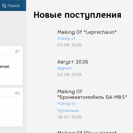
Поиск
Новые поступления
Making Of "Leprechaun"
Making of
03.08.2026
#1
Август 2026
ение.
Журнал
02.08.2026
Making Of
#2
"Бронеавтомобиль БА-М85"
Making of
Публикации
28.07.2026