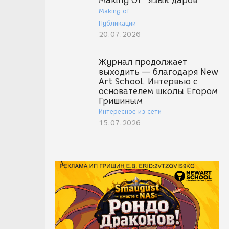
Making Of "Язык даров"
Making of
Публикации
20.07.2026
Журнал продолжает
выходить — благодаря New
Art School. Интервью с
основателем школы Егором
Гришиным
Интересное из сети
15.07.2026