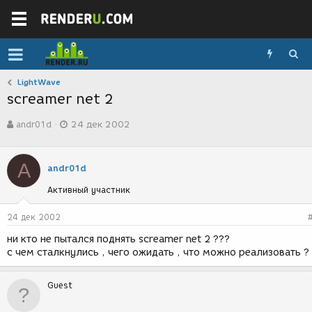
LightWave
screamer net 2
А
Д
andr01d
24 дек 2002
в
а
т
т
о
а
A
р
с
andr01d
т
о
Активный участник
е
з
м
д
ы
а
24 дек 2002
н
ни кто не пытался поднять screamer net 2 ???
и
с чем сталкнулись , чего ожидать , что можно реализовать ?
я
Guest