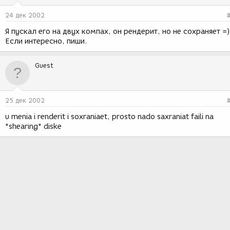
24 дек 2002
Я пускал его на двух компах, он рендерит, но не сохраняет =)
Если интересно, пиши.
Guest
25 дек 2002
u menia i renderit i soxraniaet, prosto nado saxraniat faili na
"shearing" diske