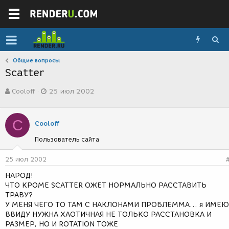
Общие вопросы
Scatter
А
Д
Cooloff
25 июл 2002
в
а
т
т
о
а
C
р
с
Cooloff
т
о
Пользователь сайта
е
з
м
д
ы
а
25 июл 2002
н
HАРОД!
и
ЧТО КРОМЕ SCATTER ОЖЕТ НОРМАЛЬНО РАССТАВИТЬ
я
ТРАВУ?
У МЕНЯ ЧЕГО ТО ТАМ С НАКЛОНАМИ ПРОБЛЕММА... я ИМЕЮ
ВВИДУ НУЖНА ХАОТИЧНАЯ НЕ ТОЛЬКО РАССТАНОВКА И
РАЗМЕР, НО И ROTATION ТОЖЕ