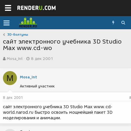
3D-болтуны
сайт электронного учебника 3D Studio
Max www.cd-wo
А
Д
Mosa_Int
8 дек 2001
в
а
т
т
о
а
M
р
с
Mosa_Int
т
о
Активный участник
е
з
м
д
ы
а
8 дек 2001
н
сайт электронного учебника 3D Studio Max www.cd-
и
world.narod.ru Быстро освоить мощнейший пакет 3D
я
моделирования и анимации.