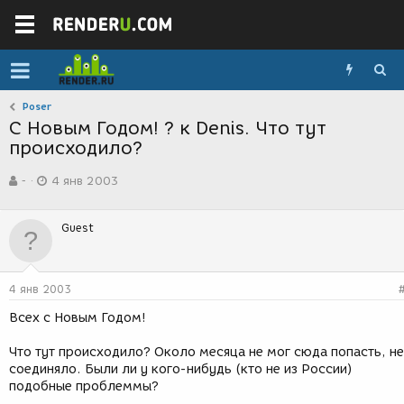
Poser
С Новым Годом! ? к Denis. Что тут
происходило?
А
Д
-
4 янв 2003
в
а
т
т
о
а
Guest
р
с
т
о
е
з
м
д
4 янв 2003
ы
а
н
Всех с Новым Годом!
и
я
Что тут происходило? Около месяца не мог сюда попасть, не
соединяло. Были ли у кого-нибудь (кто не из России)
подобные проблеммы?