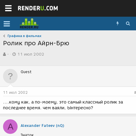
Графика в фильмах
Ролик про Айрн-Брю
А
Д
-
11 июл 2002
в
а
т
т
о
а
Guest
р
с
т
о
е
з
м
д
11 июл 2002
ы
а
н
....кому как, а по-моему, это самый классный ролик за
и
последнее время. чем ваяли, Ынтересно?
я
A
Alexander Fateev (nQ)
Знаток