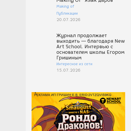
Making Of "Язык даров"
Making of
Публикации
20.07.2026
Журнал продолжает
выходить — благодаря New
Art School. Интервью с
основателем школы Егором
Гришиным
Интересное из сети
15.07.2026