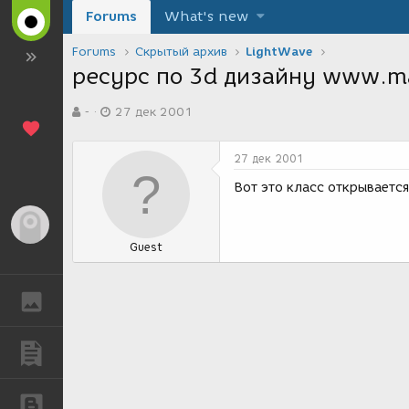
Forums
What's new
Forums
Скрытый архив
LightWave
ресурс по 3d дизайну www.ma
А
Д
-
27 дек 2001
в
а
т
т
о
а
27 дек 2001
р
с
т
о
Вот это класс открываетс
е
з
м
д
Гость
ы
а
Guest
н
и
я
ГАЛЕРЕЯ
ПУБЛИКАЦИИ
БЛОГИ