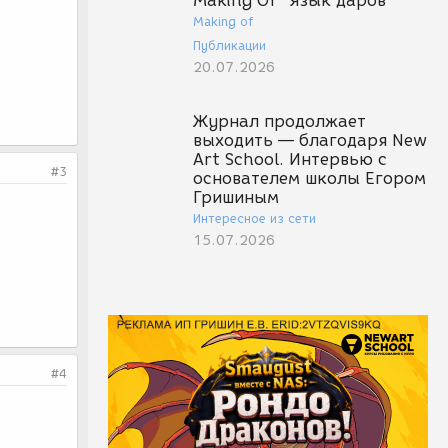
Making Of "Язык даров"
Making of
Публикации
20.07.2026
Журнал продолжает
выходить — благодаря New
Art School. Интервью с
#3
основателем школы Егором
Гришиным
Интересное из сети
15.07.2026
#4