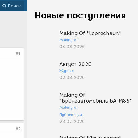
Поиск
Новые поступления
Making Of "Leprechaun"
Making of
03.08.2026
#1
Август 2026
Журнал
02.08.2026
Making Of
"Бронеавтомобиль БА-М85"
Making of
Публикации
28.07.2026
#2