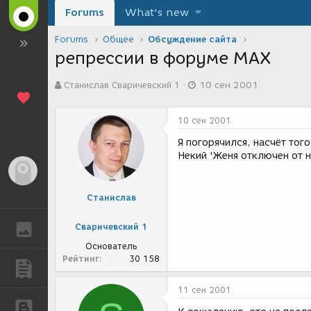
Forums
What's new
Forums
Общее
Обсуждение сайта
репрессии в форуме MAX
А
Д
Станислав Сваричевский 1
10 сен 2001
в
а
т
т
о
а
10 сен 2001
р
с
т
о
Я погорячился, насчёт тог
е
з
Некий 'Женя отключен от 
м
д
Гость
ы
а
н
Станислав
и
я
Сваричевский 1
ГАЛЕРЕЯ
Основатель
Рейтинг
30 158
ПУБЛИКАЦИИ
11 сен 2001
БЛОГИ