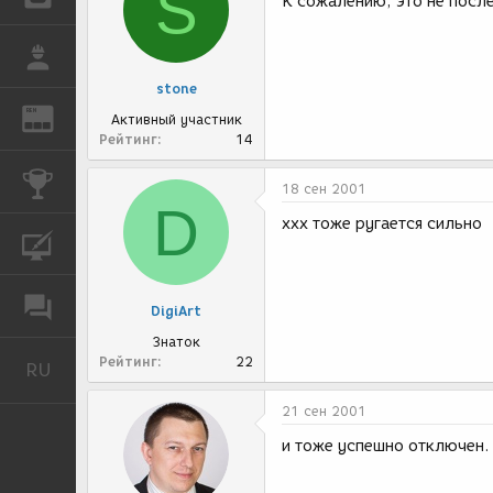
S
К сожалению, это не посл
РАБОТА
stone
REN
ЖУРНАЛ
Активный участник
Рейтинг
14
КОНКУРСЫ
18 сен 2001
D
xxx тоже ругается сильно
КУРСЫ
ФОРУМ
DigiArt
Знаток
Рейтинг
22
RU
Русский
21 сен 2001
и тоже успешно отключен.