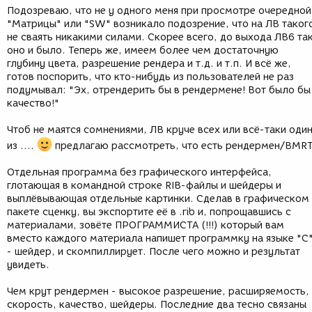
Подозреваю, что не у одного меня при просмотре очередной
"Матрицы" или "SW" возникало подозрение, что на ЛВ таког
не сваять никакими силами. Скорее всего, до выхода ЛВ6 та
оно и было. Теперь же, имеем более чем достаточную
глубину цвета, разрешение рендера и т.д. и т.п. И всё же,
готов поспорить, что кто-нибудь из пользователей не раз
подумывал: "Эх, отрендерить бы в рендермене! Вот было бы
качество!"
Чтоб не маятся сомнениями, ЛВ круче всех или всё-таки оди
из ....
предлагаю рассмотреть, что есть рендермен/BMRT
Отдельная программа без графического интерфейса,
глотающая в командной строке RIB-файлы и шейдеры и
выплёвывающая отдельные картинки. Сделав в графическом
пакете сценку, вы экспортите её в .rib и, попрощавшись с
материалами, зовёте ПРОГРАММИСТА (!!!) который вам
вместо каждого материала напишет программку на языке "С
- шейдер, и скомпиллирует. После чего можно и результат
увидеть.
Чем крут рендермен - высокое разрешение, расширяемость,
скорость, качество, шейдеры. Последние два тесно связаны