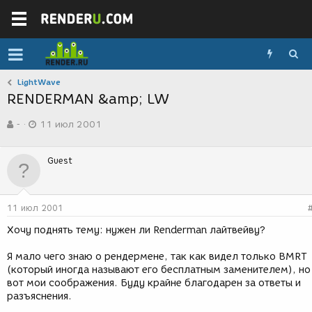
LightWave
RENDERMAN &amp; LW
А
Д
-
11 июл 2001
в
а
т
т
о
а
Guest
р
с
т
о
е
з
м
д
11 июл 2001
ы
а
н
Хочу поднять тему: нужен ли Renderman лайтвейву?
и
я
Я мало чего знаю о рендермене, так как видел только BMRT
(который иногда называют его бесплатным заменителем), но
вот мои соображения. Буду крайне благодарен за ответы и
разъяснения.