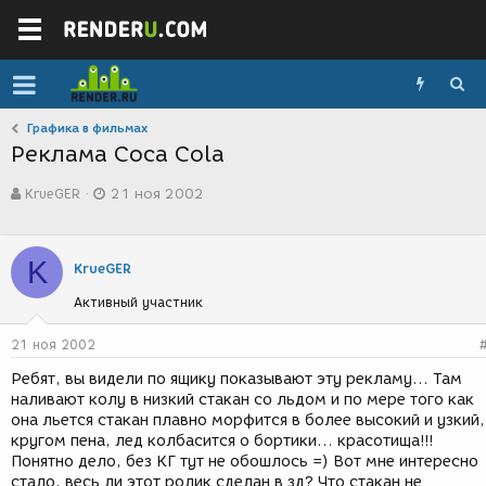
Графика в фильмах
Реклама Coca Cola
А
Д
KrueGER
21 ноя 2002
в
а
т
т
о
а
р
с
K
KrueGER
т
о
е
з
Активный участник
м
д
ы
а
21 ноя 2002
н
и
Ребят, вы видели по ящику показывают эту рекламу... Там
я
наливают колу в низкий стакан со льдом и по мере того как
она льется стакан плавно морфится в более высокий и узкий,
кругом пена, лед колбасится о бортики... красотища!!!
Понятно дело, без КГ тут не обошлось =) Вот мне интересно
стало, весь ли этот ролик сделан в зд? Что стакан не