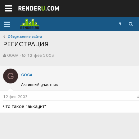
Обсуждение сайта
РЕГИСТРАЦИЯ
А
Д
GOGA
12 фев 2003
в
а
т
т
о
а
G
р
с
GOGA
т
о
Активный участник
е
з
м
д
ы
а
12 фев 2003
н
что такое "аккаунт"
и
я