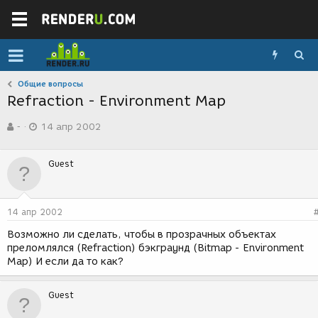
Общие вопросы
Refraction - Environment Map
А
Д
-
14 апр 2002
в
а
т
т
о
а
Guest
р
с
т
о
е
з
м
д
14 апр 2002
ы
а
н
Возможно ли сделать, чтобы в прозрачных объектах
и
преломлялся (Refraction) бэкграунд (Bitmap - Environment
я
Map) И если да то как?
Guest