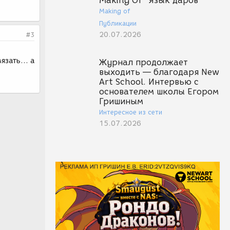
Making Of "Язык даров"
Making of
Публикации
20.07.2026
#3
язать... а
Журнал продолжает
выходить — благодаря New
Art School. Интервью с
основателем школы Егором
Гришиным
Интересное из сети
15.07.2026