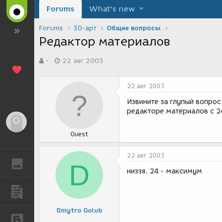
Forums
What's new
Forums
3D-арт
Общие вопросы
Редактор материалов
А
Д
-
22 авг 2003
в
а
т
т
о
а
22 авг 2003
р
с
т
о
Извините за глупый вопрос
е
з
редакторе материалов с 24
м
д
Гость
ы
а
Guest
н
и
я
22 авг 2003
ГАЛЕРЕЯ
D
низзя, 24 - максимум
ПУБЛИКАЦИИ
Dmytro Golub
БЛОГИ