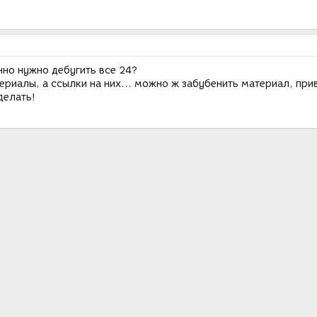
нно нужно дебугить все 24?
ериалы, а ссылки на них... можно ж забубенить материал, прив
делать!