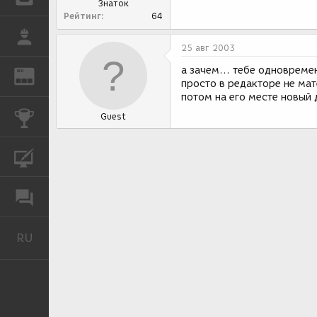
Знаток
Рейтинг
64
РАБОТА
25 авг 2003
а зачем... тебе одновреме
REN
ЖУРНАЛ
просто в редакторе не мат
потом на его месте новый 
КОНКУРСЫ
Guest
КУРСЫ
ФОРУМ
RU
Русский