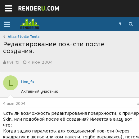
Alias Studio Tools
Редактирование пов-сти после
создания.
А
Д
live_fx
4 июн 2004
в
а
т
т
о
а
L
р
с
live_fx
т
о
Активный участник
е
з
м
д
ы
а
4 июн 2004
н
Есть ли возможность редактирования поверхности, к приме
и
Skin, или подобной после её создания? Имеется в виду вот
я
что:
Когда задаю параметры для создаваемой пов-сти (через
квадратик в шелве или ком.панели, грубо выражаясь), потом