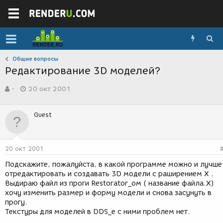
Общие вопросы
Редактирование 3D моделей?
А
Д
-
20 окт 2001
в
а
т
т
о
а
Guest
р
с
т
о
е
з
м
д
20 окт 2001
ы
а
н
Подскажите, пожалуйста, в какой программе можно и лучше
и
отредактировать и создавать 3D модели с раширением Х .
я
Выдираю файл из проги Restorator_ом ( название файла.Х)
хочу изменить размер и форму модели и снова засунуть в
прогу.
Текстуры для моделей в DDS_е с ними проблем нет.