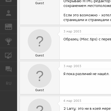
Открываю HTML-редактор и
Guest
сохранением местоположен
РАБОТА
Если это возможно - хот
страницами и страницами 
REN
ЖУРНАЛ
3 мар 2003
Образец (Misc.tips) с пе
КОНКУРСЫ
КУРСЫ
Guest
3 мар 2003
ФОРУМ
Я пока различий не нашёл.
RU
Русский
Guest
4 мар 2003
2 Larry: это ни в коей мер