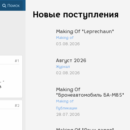
Поиск
Новые поступления
Making Of "Leprechaun"
Making of
03.08.2026
Август 2026
#1
Журнал
02.08.2026
, -
в
Making Of
"Бронеавтомобиль БА-М85"
Making of
#2
Публикации
28.07.2026