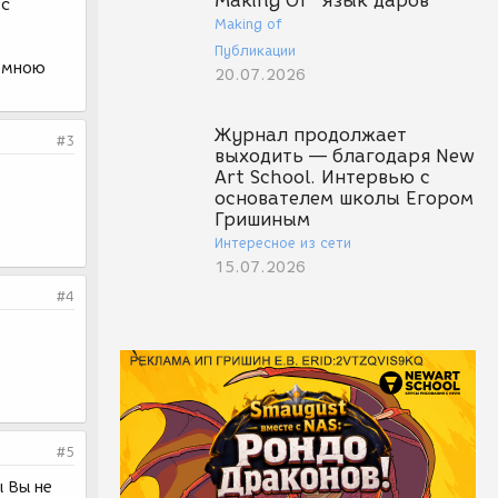
Making Of "Язык даров"
 с
Making of
Публикации
и мною
20.07.2026
Журнал продолжает
#3
выходить — благодаря New
Art School. Интервью с
основателем школы Егором
Гришиным
Интересное из сети
15.07.2026
#4
#5
ы Вы не