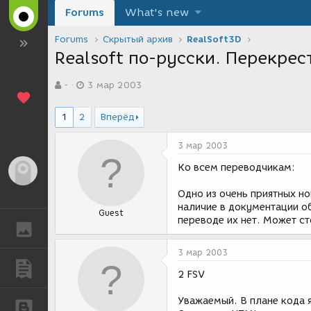
Forums
What's new
Forums
Скрытый архив
RealSoft3D
Realsoft по-русски. Перекрес
А
Д
-
3 мар 2003
в
а
т
т
о
а
1
2
Вперёд
р
с
т
о
3 мар 2003
е
з
м
д
Ко всем переводчикам:
Гость
ы
а
н
Одно из очень приятных но
и
наличие в документации об
Guest
я
переводе их нет. Может ст
ГАЛЕРЕЯ
3 мар 2003
ПУБЛИКАЦИИ
2 FSV
Уважаемый. В плане кода я
БЛОГИ