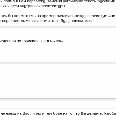
 прямо в нем перевожу, заменяя английские тексты русскими
ия и всей внутренней архитектуры.
елось бы посмотреть на пример различия между переводимым
с перекрестными ссылками, плз. Буду признателен.
реведенной половинкой ушел мылом.
е не наезд на Вас лично и тем боле на то что Вы делаете. Как б