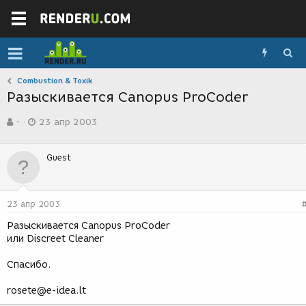
Combustion & Toxik
Разыскивается Canopus ProCoder
А
Д
-
23 апр 2003
в
а
т
т
о
а
Guest
р
с
т
о
е
з
м
д
23 апр 2003
ы
а
н
Разыскивается Canopus ProCoder
и
или Discreet Cleaner
я
Спасибо.
rosete@e-idea.lt