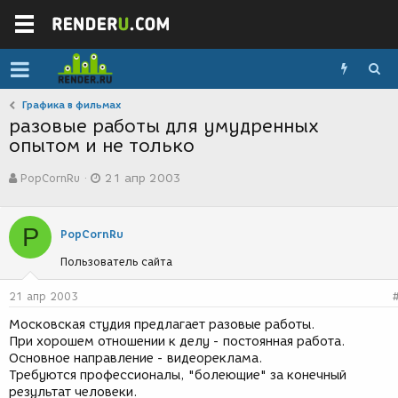
Графика в фильмах
разовые работы для умудренных
опытом и не только
А
Д
PopCornRu
21 апр 2003
в
а
т
т
о
а
P
р
с
PopCornRu
т
о
Пользователь сайта
е
з
м
д
ы
а
21 апр 2003
н
Московская студия предлагает разовые работы.
и
При хорошем отношении к делу - постоянная работа.
я
Основное направление - видеореклама.
Требуются профессионалы, "болеющие" за конечный
результат человеки.