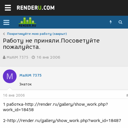
Покритикуйте мою работу (закрыт)
Работу не приняли.Посоветуйте
пожалуйста.
А
Д
MaXiM 7375
16 янв 2006
в
а
т
т
о
а
M
р
с
MaXiM 7375
т
о
Знаток
е
з
м
д
ы
а
16 янв 2006
н
1 работка-http://render.ru/gallery/show_work.php?
и
work_id=18458
я
2-http://render.ru/gallery/show_work.php?work_id=18487