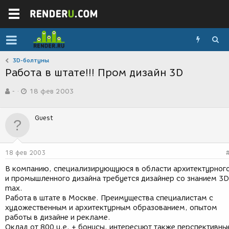
3D-болтуны
Работа в штате!!! Пром дизайн 3D
А
Д
-
18 фев 2003
в
а
т
т
о
а
Guest
р
с
т
о
е
з
м
д
18 фев 2003
ы
а
н
В компанию, специализирующуюся в области архитектурног
и
и промышленного дизайна требуется дизайнер со знанием 3D
я
max.
Работа в штате в Москве. Преимущества специалистам с
художественным и архитектурным образованием, опытом
работы в дизайне и рекламе.
Оклад от 800 у.е. + бонусы, интересуют также перспективны